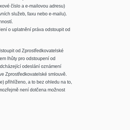
axové číslo a e-mailovou adresu)
ních služeb, faxu nebo e-mailu).
nností.
ení o uplatnění práva odstoupit od
stoupit od Zprostředkovatelské
em lhůty pro odstoupení od
ředcházející odeslání oznámení
ve Zprostředkovatelské smlouvě.
přihlíženo, a to bez ohledu na to,
samozřejmě není dotčena možnost