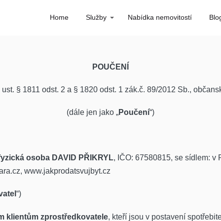
Home
Služby
Nabídka nemovitostí
Blo
POUČENÍ
 ust. § 1811 odst. 2 a § 1820 odst. 1 zák.č. 89/2012 Sb., občans
(dále jen jako „
Poučení
“)
cí fyzická osoba DAVID PŘIKRYL
, IČO: 67580815, se sídlem: v 
ara.cz, www.jakprodatsvujbyt.cz
vatel
“)
 klientům zprostředkovatele
, kteří jsou v postavení spotřebit