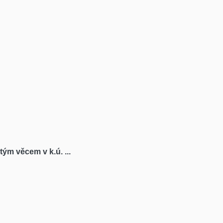
ým věcem v k.ú. ...