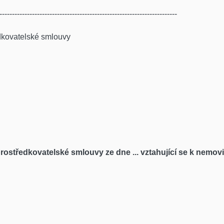
-----------------------------------------------------------------------
dkovatelské smlouvy
rostředkovatelské smlouvy ze dne ... vztahující se k nemovit