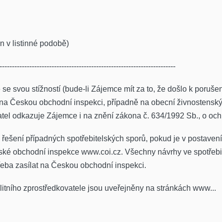
n v listinné podobě)
-----------------------------------------------------------------------
se svou stížností (bude-li Zájemce mít za to, že došlo k poruše
 na Českou obchodní inspekci, případně na obecní živnostenský
tel odkazuje Zájemce i na znění zákona č. 634/1992 Sb., o ochr
šení případných spotřebitelských sporů, pokud je v postavení
ské obchodní inspekce www.coi.cz. Všechny návrhy ve spotřebi
eba zasílat na Českou obchodní inspekci.
tního zprostředkovatele jsou uveřejněny na stránkách www...