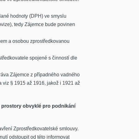
idané hodnoty (DPH) ve smyslu
rovize), tedy Zájemce bude povinen
mcem a osobou zprostředkovanou
ředkovatele spojené s činností dle
 práva Zájemce z případného vadného
a viz § 1915 až 1916, jakož i 1921 až
o prostory obvyklé pro podnikání
avření Zprostředkovatelské smlouvy.
tí odstoupit od této informovat