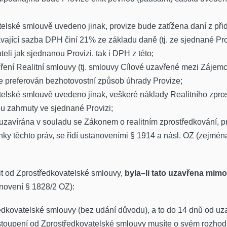
elské smlouvě uvedeno jinak, provize bude zatížena daní z př
távající sazba DPH činí 21% ze základu daně (tj. ze sjednané P
eli jak sjednanou Provizi, tak i DPH z této;
ření Realitní smlouvy (tj. smlouvy Cílové uzavřené mezi Záje
je preferován bezhotovostní způsob úhrady Provize;
lské smlouvě uvedeno jinak, veškeré náklady Realitního zprost
u zahrnuty ve sjednané Provizi;
 uzavírána v souladu se Zákonem o realitním zprostředkování,
nky těchto práv, se řídí ustanoveními § 1914 a násl. OZ (zejmén
it od Zprostředkovatelské smlouvy,
byla–li tato uzavřena mim
anovení § 1828/2 OZ):
edkovatelské smlouvy (bez udání důvodu), a to do 14 dnů od uz
stoupení od Zprostředkovatelské smlouvy musíte o svém rozhodnu