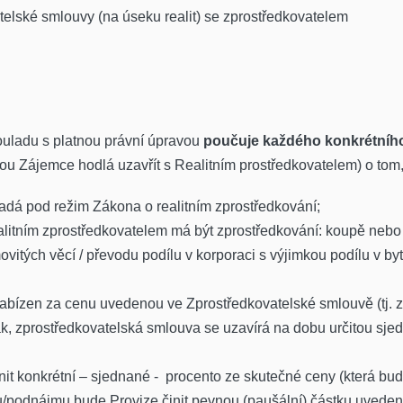
telské smlouvy (na úseku realit) se zprostředkovatelem
ouladu s platnou právní úpravou
poučuje každého konkrétníh
ou Zájemce hodlá uzavřít s Realitním prostředkovatelem) o tom,
adá pod režim Zákona o realitním zprostředkování;
itním zprostředkovatelem má být zprostředkování: koupě nebo 
vitých věcí / převodu podílu v korporaci s výjimkou podílu v by
bízen za cenu uvedenou ve Zprostředkovatelské smlouvě (tj. z
k, zprostředkovatelská smlouva se uzavírá na dobu určitou sje
init konkrétní – sjednané - procento ze skutečné ceny (která bu
u/podnájmu bude Provize činit pevnou (paušální) částku uvede