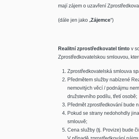
mají zájem o uzavření Zprostředkova
(dále jen jako „
Zájemce
“)
Realitní zprostředkovatel tímto
v s
Zprostředkovatelskou smlouvou, kter
Zprostředkovatelská smlouva sp
Předmětem služby nabízené Real
nemovitých věcí / podnájmu nemo
družstevního podílu, třetí osobě;
Předmět zprostředkování bude na
Pokud se strany nedohohdly jina
smlouvě;
Cena služby (tj. Provize) bude č
V případě zprostředkování nájm