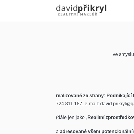
ve smyslu
realizované ze strany: Podnikají
724 811 187, e-mail: david.prikryl@q
(dále jen jako „
Realitní zprostředko
a
adresované všem potencionálním