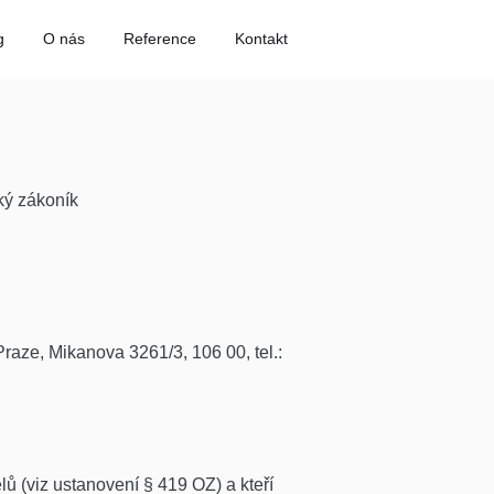
g
O nás
Reference
Kontakt
ký zákoník
Praze, Mikanova 3261/3, 106 00, tel.:
elů (viz ustanovení § 419 OZ) a kteří