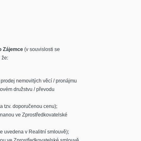
o Zájemce
(v souvislosti se
 že:
prodej nemovitých věcí / pronájmu
tovém družstvu / převodu
a tzv. doporučenou cenu);
dnanou ve Zprostředkovatelské
de uvedena v Realitní smlouvě);
nou ve Zprostředkovatelské smlouvě.