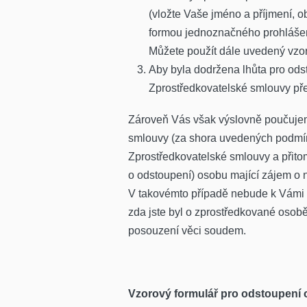
(vložte Vaše jméno a příjmení, o
formou jednoznačného prohlášení
Můžete použít dále uvedený vzor
Aby byla dodržena lhůta pro ods
Zprostředkovatelské smlouvy pře
Zároveň Vás však výslovně poučujem
smlouvy (za shora uvedených podmíne
Zprostředkovatelské smlouvy a přitom
o odstoupení) osobu mající zájem o
V takovémto případě nebude k Vámi o
zda jste byl o zprostředkované osob
posouzení věci soudem.
Vzorový formulář pro odstoupení 