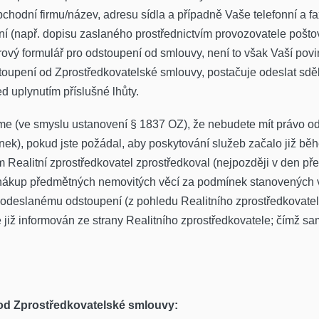
bchodní firmu/název, adresu sídla a případně Vaše telefonní a f
 (např. dopisu zaslaného prostřednictvím provozovatele poštov
ový formulář pro odstoupení od smlouvy, není to však Vaší povi
toupení od Zprostředkovatelské smlouvy, postačuje odeslat sděl
d uplynutím příslušné lhůty.
e (ve smyslu ustanovení § 1837 OZ), že nebudete mít právo od
k), pokud jste požádal, aby poskytování služeb začalo již běh
 Realitní zprostředkovatel zprostředkoval (nejpozději v den p
 nákup předmětných nemovitých věcí za podmínek stanovených 
deslanému odstoupení (z pohledu Realitního zprostředkovatele) 
ě již informován ze strany Realitního zprostředkovatele; čímž 
od Zprostředkovatelské smlouvy: