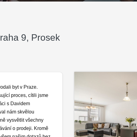
Praha 9, Prosek
dali byt v Praze.
jící proces, cítili jsme
áci s Davidem
oval nám skvělou
ě vysvětlit všechny
návání o prodeji. Kromě
e všem našim dotazů bez