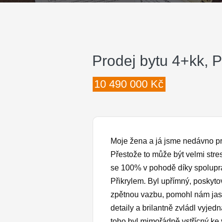
Prodej bytu 4+kk, 
10 490 000 Kč
Moje žena a já jsme nedávno pro
Přestože to může být velmi stresu
se 100% v pohodě díky spolupr
Přikrylem. Byl upřímný, poskyt
zpětnou vazbu, pomohl nám jasn
detaily a brilantně zvládl vyjed
toho byl mimořádně vstřícný k