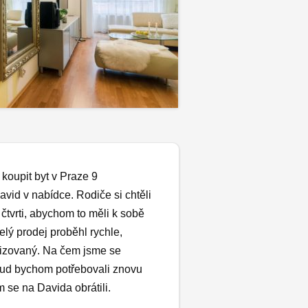
oupit byt v Praze 9
avid v nabídce. Rodiče si chtěli
o čtvrti, abychom to měli k sobě
celý prodej proběhl rychle,
nizovaný. Na čem jsme se
Pokud bychom potřebovali znovu
m se na Davida obrátili.