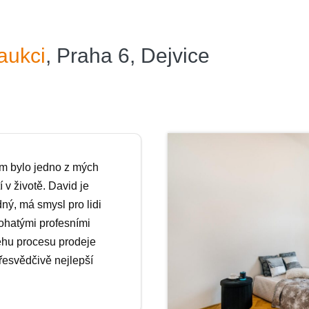
aukci
, Praha 6, Dejvice
em bylo jedno z mých
 v životě. David je
ný, má smysl pro lidi
bohatými profesními
ěhu procesu prodeje
přesvědčivě nejlepší