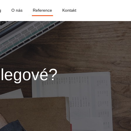
g
O nás
Reference
Kontakt
kolegové?