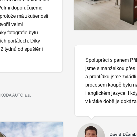
. Velmi doporučujeme
 protože má zkušenosti
vořil velmi
aky fotografie bytu
ích portálech. Díky
 2 týdnů od spuštění
Spolupráci s panem Přik
jsme s manželkou přes n
a prohlídku jsme zvládl
procesem koupě bytu ná
i anglickém jazyce. I kd
 ŠKODA AUTO a.s.
v krátké době je dokázal
Dávid Džamb