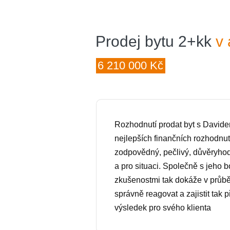
Prodej bytu 2+kk
v 
6 210 000 Kč
Rozhodnutí prodat byt s David
nejlepších finančních rozhodnutí
zodpovědný, pečlivý, důvěryhod
a pro situaci. Společně s jeho 
zkušenostmi tak dokáže v průb
správně reagovat a zajistit tak 
výsledek pro svého klienta