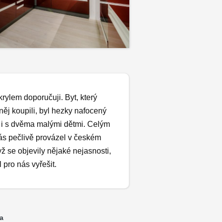
rylem doporučuji. Byt, který
ěj koupili, byl hezky nafocený
i i s dvěma malými dětmi. Celým
s pečlivě provázel v českém
yž se objevily nějaké nejasnosti,
 pro nás vyřešit.
a