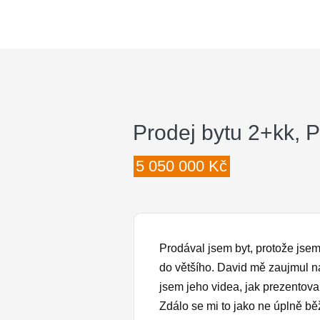
Prodej bytu 2+kk, 
5 050 000 Kč
Prodával jsem byt, protože jsem
do většího. David mě zaujmul na 
jsem jeho videa, jak prezentoval
Zdálo se mi to jako ne úplně běž