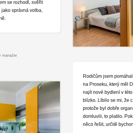
em se rozhodl, svěřit
 jako správná volba,
ně.
ý manažer
Rodičům jsem pomáhal k
na Proseku, který měl D
najít nové bydlení v tét
blízko. Líbilo se mi, že 
protože byl dobře orga
domluvili, to platilo. 
něco řešit, určitě bycho