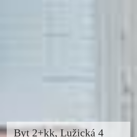
Byt 2+kk, Lužická 4
Byt 2+kk, Lužická 4
Byt 2+kk, Lužická 4