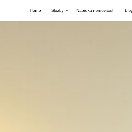
Home
Služby
Nabídka nemovitostí
Blo