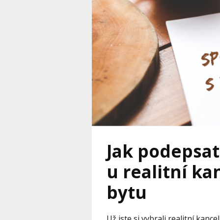
Jak podepsat
u realitní ka
bytu
Už jste si vybrali realitní kan