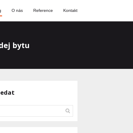
g
O nás
Reference
Kontakt
dej bytu
ledat