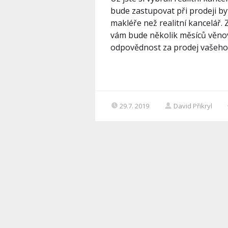
bude zastupovat při prodeji by
makléře než realitní kancelář
vám bude několik měsíců věno
odpovědnost za prodej vašeho 
29.7. 2019
David Přikryl