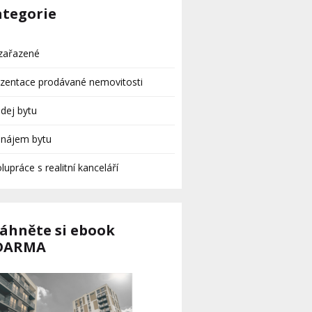
ategorie
zařazené
zentace prodávané nemovitosti
dej bytu
onájem bytu
lupráce s realitní kanceláří
táhněte si ebook
DARMA