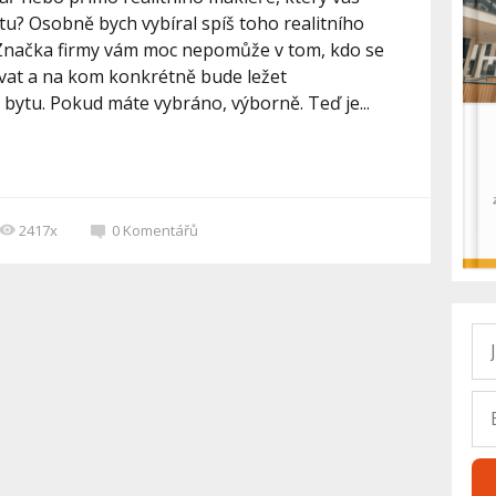
tu? Osobně bych vybíral spíš toho realitního
. Značka firmy vám moc nepomůže v tom, kdo se
vat a na kom konkrétně bude ležet
bytu. Pokud máte vybráno, výborně. Teď je...
2417x
0
Komentářů