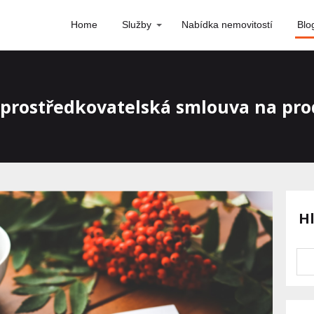
Home
Služby
Nabídka nemovitostí
Blo
 zprostředkovatelská smlouva na pro
H