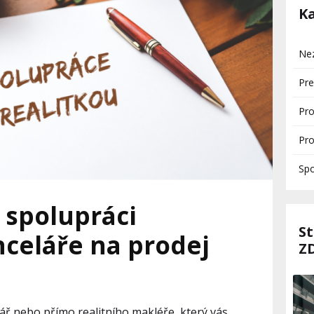
K
Ne
Pre
Pro
Pr
Spo
 spolupráci
S
nceláře na prodej
Z
celář nebo přímo realitního makléře, který vás