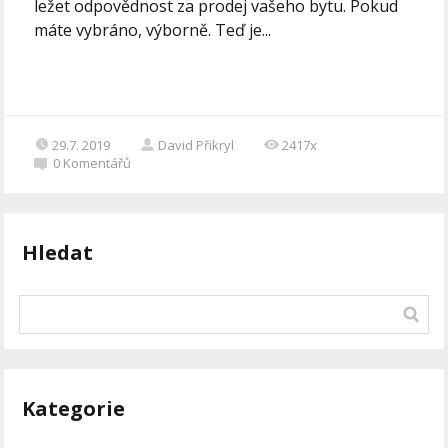
ležet odpovědnost za prodej vašeho bytu. Pokud
máte vybráno, výborně. Teď je...
29.7. 2019
David Přikryl
2417x
0
Komentářů
Hledat
Kategorie