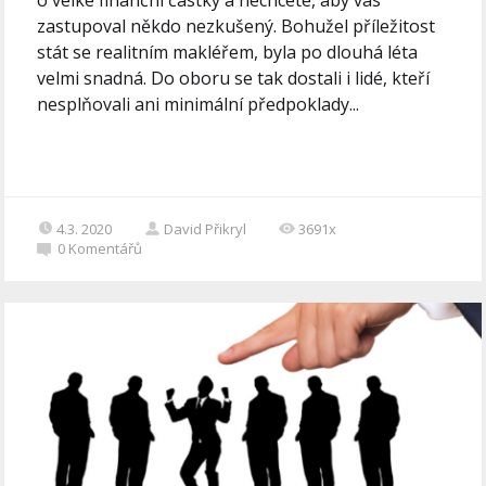
zastupoval někdo nezkušený. Bohužel příležitost
stát se realitním makléřem, byla po dlouhá léta
velmi snadná. Do oboru se tak dostali i lidé, kteří
nesplňovali ani minimální předpoklady...
4.3. 2020
David Přikryl
3691x
0
Komentářů