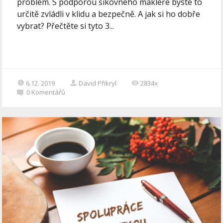
problém. S podporou šikovného makléře byste to
určitě zvládli v klidu a bezpečně. A jak si ho dobře
vybrat? Přečtěte si tyto 3...
6.12. 2019
David Přikryl
2834x
0
Komentářů