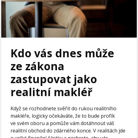
Kdo vás dnes může
ze zákona
zastupovat jako
realitní makléř
Když se rozhodnete svěřit do rukou realitního
makléře, logicky očekáváte, že to bude profík
ve svém oboru a pomůže vám dotáhnout váš
realitní obchod do zdárného konce. V realitách jde
o velké finanční částky a nechcete, aby vás